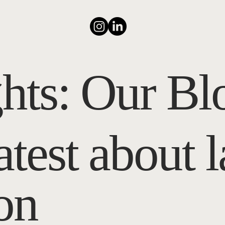
ghts: Our Bl
atest about 
ion