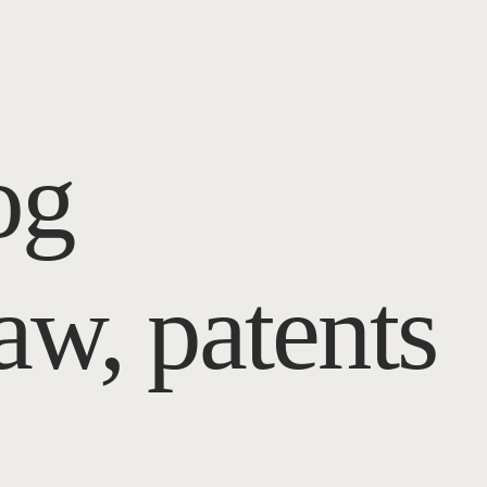
og
law, patents